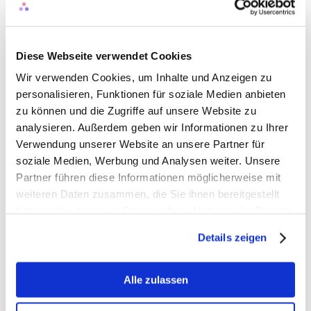
2.8 HubSpot Analytics
Wir verwenden den Web-Analysedienst des Anbieters 
HubSpot, Inc. 25 1ST St Ste 200, Cambridge, MA 02141, USA 
mit einer Niederlassung in Irland (HubSpot European 
Diese Webseite verwendet Cookies
Headquarters, Ground Floor, Two Dockland Central, Guild 
Wir verwenden Cookies, um Inhalte und Anzeigen zu
Street, Dublin 1, Irland. Bei dem genutzten Dienst handelt es 
personalisieren, Funktionen für soziale Medien anbieten
sich um eine integrierte Software-Lösung, mit der wir 
zu können und die Zugriffe auf unsere Website zu
Kundendaten verwalten und verschiedene Aspekte unseres 
analysieren. Außerdem geben wir Informationen zu Ihrer
Online-Marketings abdecken können. Dazu zählen unter 
anderem die Analyse von Landing Pages und das Reporting. 
Verwendung unserer Website an unsere Partner für
Dabei werden sog. „web-beacons“ genutzt und Cookies auf 
soziale Medien, Werbung und Analysen weiter. Unsere
Ihrem Endgerät gespeichert. Dabei können Ihre IP-Adresse, Art 
Partner führen diese Informationen möglicherweise mit
des Browsers, Dauer des Besuchs, aufgerufene Seiten 
weiteren Daten zusammen, die Sie ihnen bereitgestellt
verarbeitet werden.
haben oder die sie im Rahmen Ihrer Nutzung der Dienste
gesammelt haben.
Details zeigen
Wir verwenden Ihre IP-Adresse jedoch nur in gekürzter 
Version. Das bedeutet, Ihre IP-Adresse wird von HubSpot 
innerhalb von Mitgliedstaaten der Europäischen Union oder in 
Alle zulassen
anderen Vertragsstaaten des Abkommens über den 
Europäischen Wirtschaftsraum gekürzt. Nur in Ausnahmefällen 