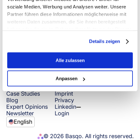
soziale Medien, Werbung und Analysen weiter. Unsere
Partner führen diese Informationen möglicherweise mit
weiteren Daten zusammen, die Sie ihnen bereitgestellt
haben oder die sie im Rahmen Ihrer Nutzung der Dienste
gesammelt haben.
Details zeigen
PRODUCT
SOLUTIONS
Headcount Planning
For Finance Teams
HR Controlling
Alle zulassen
For People Teams
Data Security
Pricing
Anpassen
RESOURCES
COMPANY
Savings Calculator
About
Case Studies
Imprint
Blog
Privacy
Expert Opinions
Linkedin
Newsletter
Login
English
© 2026 Basqo. All rights reserved.