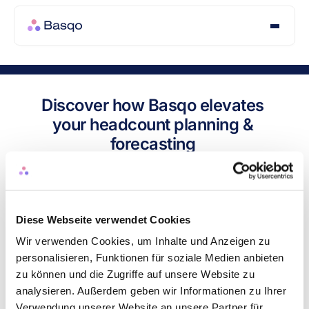
Discover how Basqo elevates 
your headcount planning & 
forecasting 
✔️ Say goodbye to spreadsheet chaos
 - one single 
source of truth
✔️ Avoid data silos and tedious discussions
 - plan & 
forecast collaboratively
Diese Webseite verwendet Cookies
✔️ Automate tasks and reduce errors
 - plan more 
Wir verwenden Cookies, um Inhalte und Anzeigen zu
strategically
personalisieren, Funktionen für soziale Medien anbieten
Leading companies trust Basqo
zu können und die Zugriffe auf unsere Website zu
analysieren. Außerdem geben wir Informationen zu Ihrer
Verwendung unserer Website an unsere Partner für