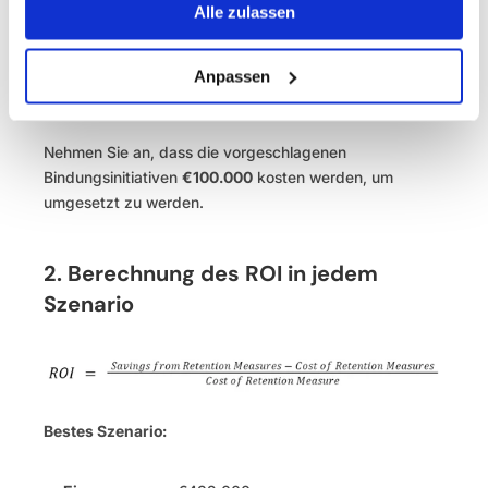
(ROI)
 berechnen.
Alle zulassen
1. Bestimmen Sie die Kosten der 
Anpassen
Bindungsmaßnahmen
Nehmen Sie an, dass die vorgeschlagenen 
Bindungsinitiativen 
€100.000
 kosten werden, um 
umgesetzt zu werden.
2. Berechnung des ROI in jedem 
Szenario
Bestes Szenario: