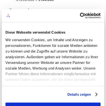
Zusammenfassung:
Diese Webseite verwendet Cookies
Wir verwenden Cookies, um Inhalte und Anzeigen zu
personalisieren, Funktionen für soziale Medien anbieten
zu können und die Zugriffe auf unsere Website zu
analysieren. Außerdem geben wir Informationen zu Ihrer
Berechnung des ROI—
Verwendung unserer Website an unsere Partner für
soziale Medien, Werbung und Analysen weiter. Unsere
Vergleich von Kosten und 
Partner führen diese Informationen möglicherweise mit
weiteren Daten zusammen, die Sie ihnen bereitgestellt
Nutzen
haben oder die sie im Rahmen Ihrer Nutzung der Dienste
gesammelt haben.
Details zeigen
Um das Budget für Ihre Bindungsmaßnahmen zu 
rechtfertigen, müssen Sie den 
Return on Investment 