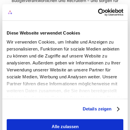
Budgetverantwortlichen und Recruitern – und sorgen für 
transparente, aktuelle Personalkosten in Echtzeit.
Vielen Dank an Michael für das Teilen dieser wertvollen 
Perspektiven. Wir freuen uns auf spannende 
Diese Webseite verwendet Cookies
Diskussionen dazu in den Kommentaren.
Wir verwenden Cookies, um Inhalte und Anzeigen zu
Was sollen wir in dieser Serie als Nächstes behandeln? 
personalisieren, Funktionen für soziale Medien anbieten
Wir sind gespannt auf eure Vorschläge
zu können und die Zugriffe auf unsere Website zu
analysieren. Außerdem geben wir Informationen zu Ihrer
Das könnte Sie ebenfalls 
Verwendung unserer Website an unsere Partner für
interessieren
soziale Medien, Werbung und Analysen weiter. Unsere
Partner führen diese Informationen möglicherweise mit
Blog
weiteren Daten zusammen, die Sie ihnen bereitgestellt
haben oder die sie im Rahmen Ihrer Nutzung der Dienste
gesammelt haben.
Details zeigen
Basqo ist nach ISO/IEC 27001:2022 
zertifiziert
Alle zulassen
Blog